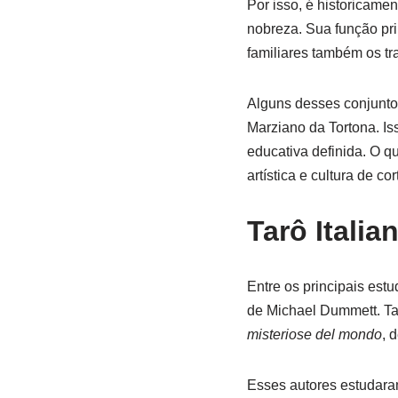
Por isso, é historicame
nobreza. Sua função pri
familiares também os tr
Alguns desses conjunto
Marziano da Tortona. Is
educativa definida. O q
artística e cultura de c
Tarô Italia
Entre os principais estu
de Michael Dummett. T
misteriose del mondo
, 
Esses autores estudaram