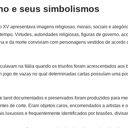
iano e seus simbolismos
lo XV apresentava imagens religiosas, morais, sociais e alegóri
u tempo. Virtudes, autoridades religiosas, figuras de governo, 
na e da morte conviviam com personagens vestidos de acordo c
rculavam na Itália quando os triunfos foram acrescentados aos b
 jogo de vazas no qual determinadas cartas possuíam uma posi
de tarot documentados e preservados foram produzidos para m
entes de corte. Eram objetos caros, encomendados a artistas e o
s luxuosos e frequentemente identificados por brasões, divisa