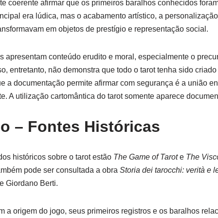
nte coerente afirmar que os primeiros baralhos conhecidos foram
ncipal era lúdica, mas o acabamento artístico, a personalizaçã
ansformavam em objetos de prestígio e representação social.
s apresentam conteúdo erudito e moral, especialmente o precu
so, entretanto, não demonstra que todo o tarot tenha sido criad
ue a documentação permite afirmar com segurança é a união en
orte. A utilização cartomântica do tarot somente aparece docume
no – Fontes Históricas
dos históricos sobre o tarot estão
The Game of Tarot
e
The Visco
ambém pode ser consultada a obra
Storia dei tarocchi: verità e 
de Giordano Berti.
 a origem do jogo, seus primeiros registros e os baralhos rela