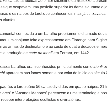
o. As cartas, atribuídas ao pintor Michelino da Besozzo, apres
as que ocupavam uma posição superior às demais durante o jo
guras e os naipes do tarot que conhecemos, mas já utilizava c
 triunfos.
documental conhecida a um baralho propriamente chamado de
na
istrou um conjunto feito expressamente em Florença para Sigi
 as armas do destinatário e ao custo de quatro ducados e meio
m a produção de
carte da trionfi
em Ferrara, em 1442.
, esses baralhos eram conhecidos principalmente como
trionfi
o
chi
aparecem nas fontes somente por volta do início do século 
adrão, o tarot reúne 56 cartas divididas em quatro naipes, 21 t
iores” e “Arcanos Menores” pertencem a uma terminologia post
receber interpretações ocultistas e divinatórias.