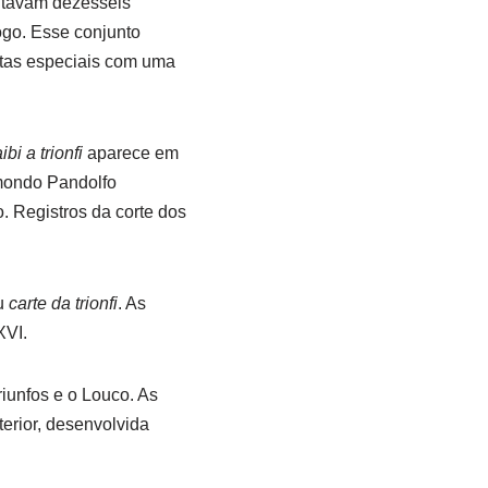
entavam dezesseis
go. Esse conjunto
artas especiais com uma
ibi a trionfi
aparece em
smondo Pandolfo
. Registros da corte dos
u
carte da trionfi
. As
XVI.
riunfos e o Louco. As
erior, desenvolvida