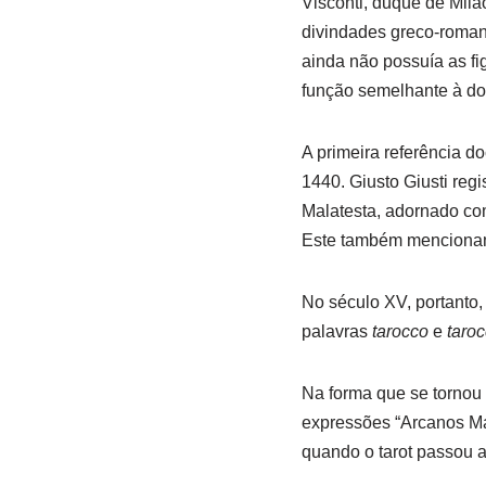
Visconti, duque de Milã
divindades greco-roman
ainda não possuía as fi
função semelhante à dos
A primeira referência 
1440. Giusto Giusti reg
Malatesta, adornado com
Este também menciona
No século XV, portanto
palavras
tarocco
e
taroc
Na forma que se tornou p
expressões “Arcanos Ma
quando o tarot passou a 