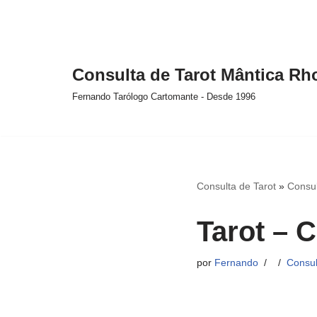
Pular
para
Consulta de Tarot Mântica R
o
conteúdo
Fernando Tarólogo Cartomante - Desde 1996
Consulta de Tarot
»
Consul
Tarot – 
por
Fernando
Consul