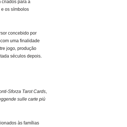
 criados para a
o e os símbolos
rsor concebido por
o com uma finalidade
tre jogo, produção
ntada séculos depois.
nti-Sforza Tarot Cards
,
leggende sulle carte più
cionados às famílias