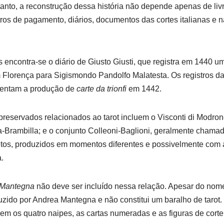
etanto, a reconstrução dessa história não depende apenas de li
os de pagamento, diários, documentos das cortes italianas e n
encontra-se o diário de Giusto Giusti, que registra em 1440 u
orença para Sigismondo Pandolfo Malatesta. Os registros da 
entam a produção de
carte da trionfi
em 1442.
preservados relacionados ao tarot incluem o Visconti di Modr
-Brambilla; e o conjunto Colleoni-Baglioni, geralmente chamad
tos, produzidos em momentos diferentes e possivelmente com a
.
 Mantegna
não deve ser incluído nessa relação. Apesar do nome
uzido por Andrea Mantegna e não constitui um baralho de tarot.
em os quatro naipes, as cartas numeradas e as figuras de cort