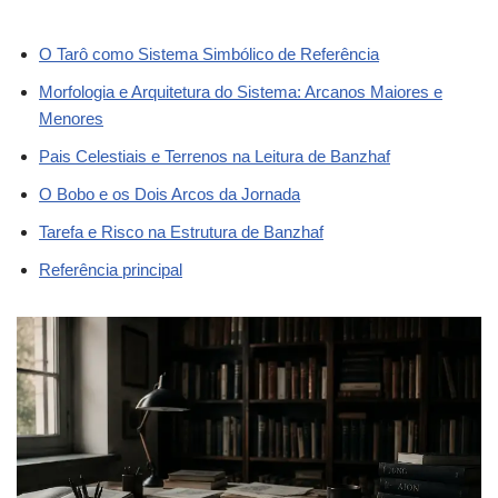
O Tarô como Sistema Simbólico de Referência
Morfologia e Arquitetura do Sistema: Arcanos Maiores e
Menores
Pais Celestiais e Terrenos na Leitura de Banzhaf
O Bobo e os Dois Arcos da Jornada
Tarefa e Risco na Estrutura de Banzhaf
Referência principal