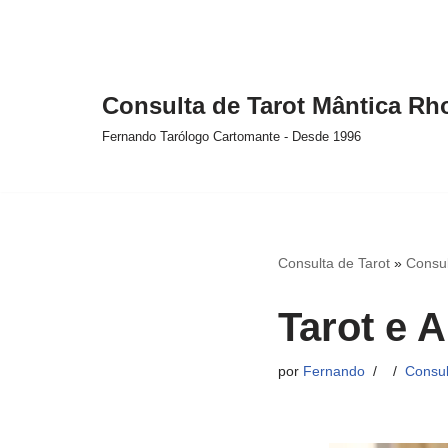
Pular
para
Consulta de Tarot Mântica R
o
conteúdo
Fernando Tarólogo Cartomante - Desde 1996
Consulta de Tarot
»
Consul
Tarot e 
por
Fernando
Consul