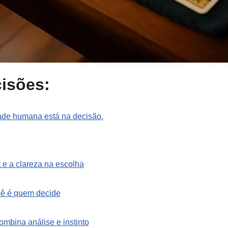
cisões:
ade humana está na decisão.
t e a clareza na escolha
cê é quem decide
ombina análise e instinto