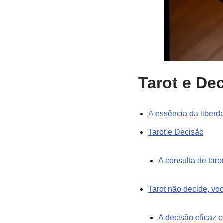
Tarot e De
A essência da liberd
Tarot e Decisão
A consulta de taro
Tarot não decide, vo
A decisão eficaz c