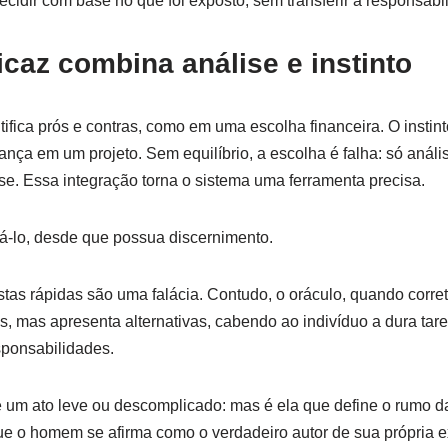
ecidir com base no que foi exposto, sem transferir a responsabi
icaz combina análise e instinto
ntifica prós e contras, como em uma escolha financeira. O instint
ança em um projeto. Sem equilíbrio, a escolha é falha: só análi
ase. Essa integração torna o sistema uma ferramenta precisa.
á-lo, desde que possua discernimento.
as rápidas são uma falácia. Contudo, o oráculo, quando corret
s, mas apresenta alternativas, cabendo ao indivíduo a dura tare
sponsabilidades.
 um ato leve ou descomplicado: mas é ela que define o rumo da
e o homem se afirma como o verdadeiro autor de sua própria ex