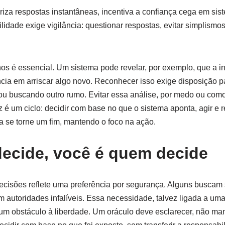
loriza respostas instantâneas, incentiva a confiança cega em s
cilidade exige vigilância: questionar respostas, evitar simplismo
ernos é essencial. Um sistema pode revelar, por exemplo, que a 
ia em arriscar algo novo. Reconhecer isso exige disposição p
 buscando outro rumo. Evitar essa análise, por medo ou como
z é um ciclo: decidir com base no que o sistema aponta, agir e 
 se torne um fim, mantendo o foco na ação.
decide, você é quem decide
decisões reflete uma preferência por segurança. Alguns buscam
 autoridades infalíveis. Essa necessidade, talvez ligada a um
um obstáculo à liberdade. Um oráculo deve esclarecer, não man